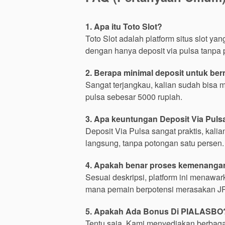
1. Apa itu Toto Slot?
Toto Slot adalah platform situs slot 
dengan hanya deposit via pulsa tanpa
2. Berapa minimal deposit untuk ber
Sangat terjangkau, kalian sudah bisa 
pulsa sebesar 5000 rupiah.
3. Apa keuntungan Deposit Via Puls
Deposit Via Pulsa sangat praktis, kalia
langsung, tanpa potongan satu persen.
4. Apakah benar proses kemenanga
Sesuai deskripsi, platform ini menaw
mana pemain berpotensi merasakan JP
5. Apakah Ada Bonus Di PIALASBO
Tentu saja, Kami menyediakan berbaga