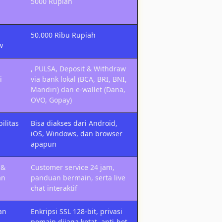
5000 Rupiah
50.000 Ribu Rupiah
w
, PULSA, Deposit & Withdraw
i
via bank lokal (BCA, BRI, BNI,
Mandiri) dan e-wallet (Dana,
OVO, Gopay)
ilitas
Bisa diakses dari Android,
iOS, Windows, dan browser
apapun
 &
Customer service 24 jam,
an
panduan bermain, serta live
chat interaktif
an
Enkripsi SSL 128-bit, privasi
pemain dijaga ketat, anti-bot