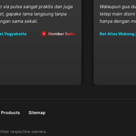
ia pulsa sangat praktis dan juga
Walaupun gua duta 
, gapake lama langsung tanpa
tetep main disini vi
an sama sekali.
hanya dengan moda
Yogyakarta
Member Setia
Bet Alias Wukong,M
l Products
Sitemap
their respective owners.