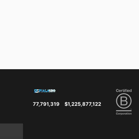
77,791,319
$1,225,877,122
★★★★★