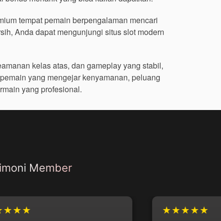
remium tempat pemain berpengalaman mencari
ersih, Anda dapat mengunjungi situs slot modern
keamanan kelas atas, dan gameplay yang stabil,
agi pemain yang mengejar kenyamanan, peluang
rmain yang profesional.
timoni Member
★★★
★★★★★