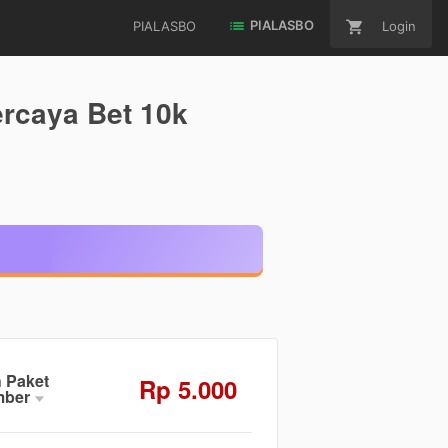
PIALASBO
PIALASBO
Login
LNPAY
DAPAY
ercaya Bet 10k
5000
Via Dana
h Paket
Rp
5.000
ber
5.000
mber Reguler
Aktif
Rp