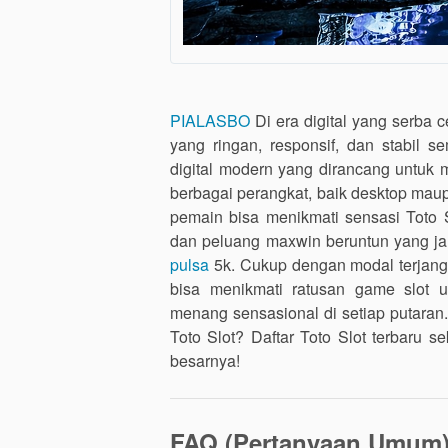
PIALASBO
Di era digital yang serba 
yang ringan, responsif, dan stabil s
digital modern yang dirancang untuk
berbagai perangkat, baik desktop mau
pemain bisa menikmati sensasi Toto S
dan peluang maxwin beruntun yang jauh
pulsa
5k. Cukup dengan modal terjang
bisa menikmati ratusan game slot 
menang sensasional di setiap putaran.
Toto Slot? Daftar Toto Slot terbaru 
besarnya!
FAQ (Pertanyaan Umum