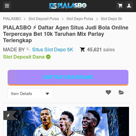
PIALASBO
Slot Deposit Pulsa
Slot Depo Pulsa
Slot Depo 5k
PIALASBO ⚡️ Daftar Agen Situs Judi Bola Online
Terpercaya Bet 10k Taruhan Mix Parlay
Terlengkap
MADE BY 🪡
Situs Slot Depo 5K
45,621
sales
Slot Deposit Dana
DAFTAR SEKARANG
Item Details