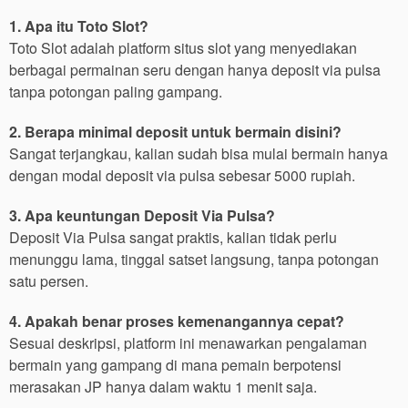
1. Apa itu Toto Slot?
Toto Slot adalah platform situs slot yang menyediakan
berbagai permainan seru dengan hanya deposit via pulsa
tanpa potongan paling gampang.
2. Berapa minimal deposit untuk bermain disini?
Sangat terjangkau, kalian sudah bisa mulai bermain hanya
dengan modal deposit via pulsa sebesar 5000 rupiah.
3. Apa keuntungan Deposit Via Pulsa?
Deposit Via Pulsa sangat praktis, kalian tidak perlu
menunggu lama, tinggal satset langsung, tanpa potongan
satu persen.
4. Apakah benar proses kemenangannya cepat?
Sesuai deskripsi, platform ini menawarkan pengalaman
bermain yang gampang di mana pemain berpotensi
merasakan JP hanya dalam waktu 1 menit saja.