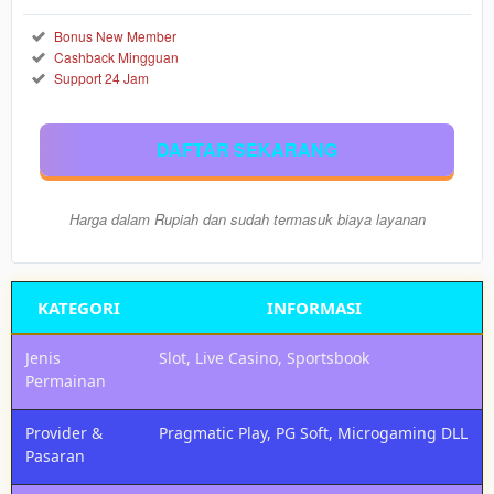
Member
Aktif
Reguler
Bonus New Member
Cashback Mingguan
5.000
Rp
Support 24 Jam
Nikmati
semua
DAFTAR SEKARANG
pasaran
togel
resmi
Harga dalam Rupiah dan sudah termasuk biaya layanan
(HK,
SGP,
SDY,
Macau)
KATEGORI
INFORMASI
dengan
Slot
Jenis
Slot, Live Casino, Sportsbook
Dana
Permainan
dan
cashback
menarik.
Provider &
Pragmatic Play, PG Soft, Microgaming DLL
Pasaran
Member