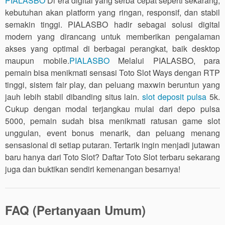
PIALASBO
Di era digital yang serba cepat seperti sekarang,
kebutuhan akan platform yang ringan, responsif, dan stabil
semakin tinggi. PIALASBO hadir sebagai solusi digital
modern yang dirancang untuk memberikan pengalaman
akses yang optimal di berbagai perangkat, baik desktop
maupun mobile.
PIALASBO
Melalui PIALASBO, para
pemain bisa menikmati sensasi Toto Slot Ways dengan RTP
tinggi, sistem fair play, dan peluang maxwin beruntun yang
jauh lebih stabil dibanding situs lain.
slot deposit pulsa
5k.
Cukup dengan modal terjangkau mulai dari depo pulsa
5000, pemain sudah bisa menikmati ratusan game slot
unggulan, event bonus menarik, dan peluang menang
sensasional di setiap putaran. Tertarik ingin menjadi jutawan
baru hanya dari Toto Slot? Daftar Toto Slot terbaru sekarang
juga dan buktikan sendiri kemenangan besarnya!
FAQ (Pertanyaan Umum)