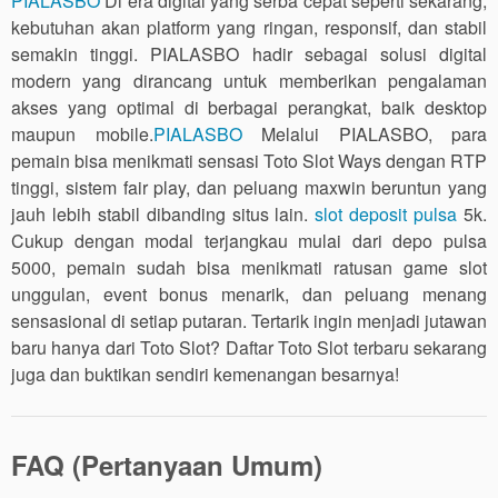
PIALASBO
Di era digital yang serba cepat seperti sekarang,
kebutuhan akan platform yang ringan, responsif, dan stabil
semakin tinggi. PIALASBO hadir sebagai solusi digital
modern yang dirancang untuk memberikan pengalaman
akses yang optimal di berbagai perangkat, baik desktop
maupun mobile.
PIALASBO
Melalui PIALASBO, para
pemain bisa menikmati sensasi Toto Slot Ways dengan RTP
tinggi, sistem fair play, dan peluang maxwin beruntun yang
jauh lebih stabil dibanding situs lain.
slot deposit pulsa
5k.
Cukup dengan modal terjangkau mulai dari depo pulsa
5000, pemain sudah bisa menikmati ratusan game slot
unggulan, event bonus menarik, dan peluang menang
sensasional di setiap putaran. Tertarik ingin menjadi jutawan
baru hanya dari Toto Slot? Daftar Toto Slot terbaru sekarang
juga dan buktikan sendiri kemenangan besarnya!
FAQ (Pertanyaan Umum)