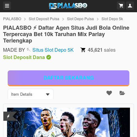
PIALASBO
Slot Deposit Pulsa
Slot Depo Pulsa
Slot Depo 5k
PIALASBO ⚡️ Daftar Agen Situs Judi Bola Online
Terpercaya Bet 10k Taruhan Mix Parlay
Terlengkap
MADE BY 🪡
Situs Slot Depo 5K
45,621
sales
Slot Deposit Dana
DAFTAR SEKARANG
Item Details