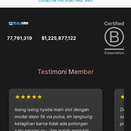
Contact the PIALASBO Help Team
77,791,319
$1,225,877,122
Testimoni Member
★★★★★
★★
Iseng iseng nyoba main slot dengan
Depo v
modal depo 5k via pulsa, eh langsung
satset
ketagihan karna tidak ada potongan
potong
satu persen mu, dan malah meledak