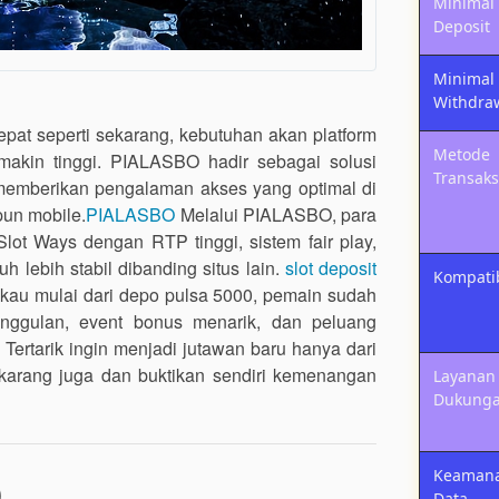
Minimal
Deposit
Minimal
Withdra
cepat seperti sekarang, kebutuhan akan platform
Metode
emakin tinggi. PIALASBO hadir sebagai solusi
Transaks
 memberikan pengalaman akses yang optimal di
pun mobile.
PIALASBO
Melalui PIALASBO, para
lot Ways dengan RTP tinggi, sistem fair play,
 lebih stabil dibanding situs lain.
slot deposit
Kompatib
kau mulai dari depo pulsa 5000, pemain sudah
unggulan, event bonus menarik, dan peluang
 Tertarik ingin menjadi jutawan baru hanya dari
sekarang juga dan buktikan sendiri kemenangan
Layanan
Dukung
Keaman
)
Data