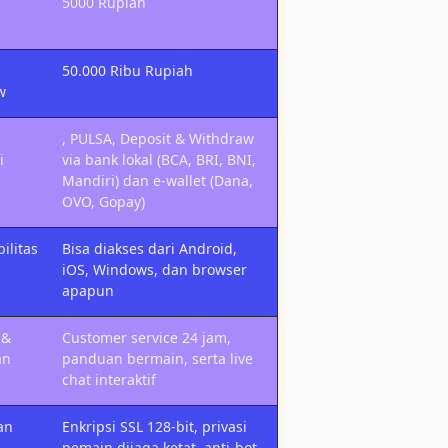
5000 Rupiah
50.000 Ribu Rupiah
w
, PULSA, Deposit & Withdraw
i
via bank lokal (BCA, BRI, BNI,
Mandiri) dan e-wallet (Dana,
OVO, Gopay)
ilitas
Bisa diakses dari Android,
iOS, Windows, dan browser
apapun
 &
Customer service 24 jam,
an
panduan bermain, serta live
chat interaktif
an
Enkripsi SSL 128-bit, privasi
pemain dijaga ketat, anti-bot