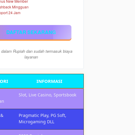
nus New Member
mati semua pasaran togel resmi (HK, SGP,
shback Mingguan
pport 24 Jam
Y, Macau) dengan Slot Dana dan cashback
arik.
DAFTAR SEKARANG
100.000
mber VIP
Pilih
Rp
atkan layanan prioritas, bonus mingguan,
 dalam Rupiah dan sudah termasuk biaya
diksi eksklusif, dan support khusus dari tim
layanan
tPulsa.
ORI
INFORMASI
Slot, Live Casino, Sportsbook
an
 &
Pragmatic Play, PG Soft,
Microgaming DLL