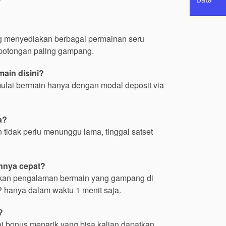
yang menyediakan berbagai permainan seru
 potongan paling gampang.
main disini?
mulai bermain hanya dengan modal deposit via
a?
n tidak perlu menunggu lama, tinggal satset
nnya cepat?
arkan pengalaman bermain yang gampang di
 hanya dalam waktu 1 menit saja.
?
i bonus menarik yang bisa kalian dapatkan.