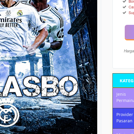
Bo
Nik
Ca
Su
SD
men
Me
Dap
Harga
pre
Slo
KATEG
Jenis
Permain
Provider
Pasaran