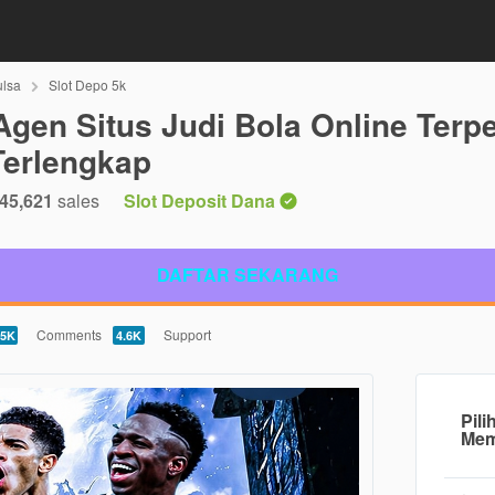
ulsa
Slot Depo 5k
Agen Situs Judi Bola Online Terp
Terlengkap
45,621
sales
Slot Deposit Dana
DAFTAR SEKARANG
Comments
Support
.5K
4.6K
Pili
Mem
Me