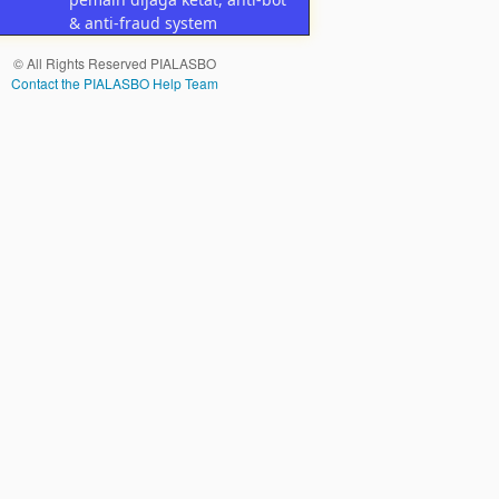
& anti-fraud system
© All Rights Reserved PIALASBO
Contact the PIALASBO Help Team