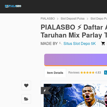
PIALASBO
Slot Deposit Pulsa
Slot Depo P
PIALASBO ⚡️ Daftar 
Taruhan Mix Parlay 
MADE BY 🪡
Situs Slot Depo 5K
4.83
Reviews
4.83
Item Details
1
stars