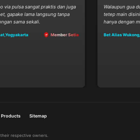
ia pulsa sangat praktis dan juga
Walaupun gua duta 
, gapake lama langsung tanpa
tetep main disini vi
an sama sekali.
hanya dengan moda
,Yogyakarta
Member Setia
Bet Alias Wukong,M
l Products
Sitemap
their respective owners.