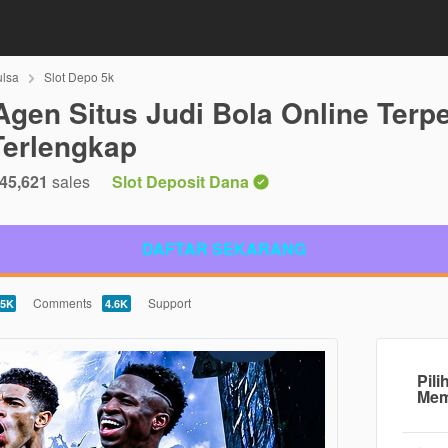
ulsa
Slot Depo 5k
Agen Situs Judi Bola Online Terp
Terlengkap
45,621
sales
Slot Deposit Dana
DAFTAR SEKARANG
Comments
Support
.5K
4.6K
Pili
Mem
Me