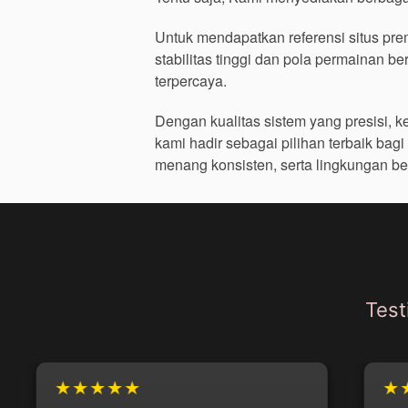
Untuk mendapatkan referensi situs p
stabilitas tinggi dan pola permainan b
terpercaya.
Dengan kualitas sistem yang presisi, 
kami hadir sebagai pilihan terbaik b
menang konsisten, serta lingkungan be
Tes
★★★★★
★★