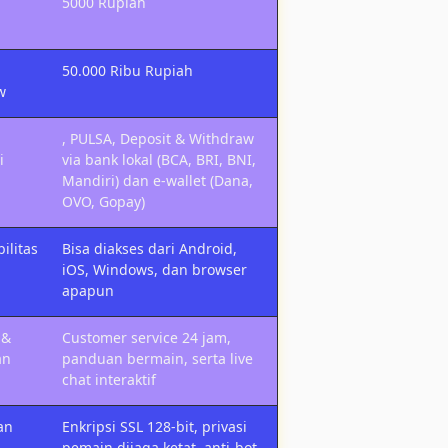
5000 Rupiah
50.000 Ribu Rupiah
w
, PULSA, Deposit & Withdraw
i
via bank lokal (BCA, BRI, BNI,
Mandiri) dan e-wallet (Dana,
OVO, Gopay)
ilitas
Bisa diakses dari Android,
iOS, Windows, dan browser
apapun
 &
Customer service 24 jam,
an
panduan bermain, serta live
chat interaktif
an
Enkripsi SSL 128-bit, privasi
pemain dijaga ketat, anti-bot