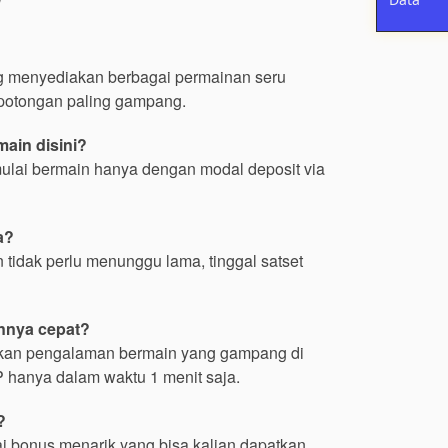
yang menyediakan berbagai permainan seru
 potongan paling gampang.
main disini?
mulai bermain hanya dengan modal deposit via
a?
n tidak perlu menunggu lama, tinggal satset
nnya cepat?
arkan pengalaman bermain yang gampang di
 hanya dalam waktu 1 menit saja.
?
i bonus menarik yang bisa kalian dapatkan.