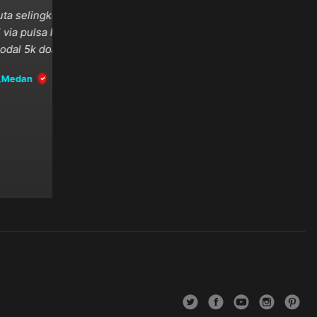
selingkuh, tapi gua
Buat kalian yang ingin modal re
a pulsa lebih praktis
bisa dapet jackpot sampe jutaan
l 5k doang.
tempatnya, disini sudah di rek
sama orang orang, karna terbuk
edan
Member Setia
membayar dan gacor!
Anna,Medan
Memb