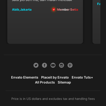
Fatcat
Abib,Jakarta
Member Setia
Envato Elements
Placeit by Envato
Envato Tuts+
All Products
Sitemap
Price is in US dollars and excludes tax and handling fees