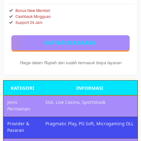
Member
Aktif
Reguler
Bonus New Member
Cashback Mingguan
5.000
Rp
Support 24 Jam
Nikmati
semua
DAFTAR SEKARANG
pasaran
togel
resmi
Harga dalam Rupiah dan sudah termasuk biaya layanan
(HK,
SGP,
SDY,
Macau)
KATEGORI
INFORMASI
dengan
Slot
Jenis
Slot, Live Casino, Sportsbook
Dana
Permainan
dan
cashback
menarik.
Provider &
Pragmatic Play, PG Soft, Microgaming DLL
Pasaran
Member