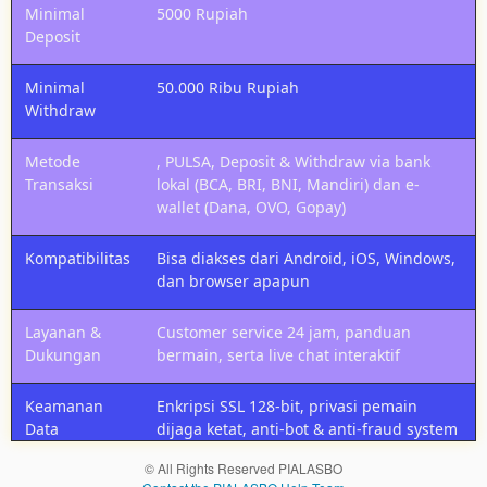
Pilih
Minimal
5000 Rupiah
VIP
Deposit
100.000
Rp
Dapatkan
Minimal
50.000 Ribu Rupiah
layanan
Withdraw
prioritas,
bonus
Metode
, PULSA, Deposit & Withdraw via bank
mingguan,
Transaksi
lokal (BCA, BRI, BNI, Mandiri) dan e-
prediksi
wallet (Dana, OVO, Gopay)
eksklusif,
dan
Kompatibilitas
Bisa diakses dari Android, iOS, Windows,
support
dan browser apapun
khusus
dari tim
Layanan &
Customer service 24 jam, panduan
SlotPulsa.
Dukungan
bermain, serta live chat interaktif
Keamanan
Enkripsi SSL 128-bit, privasi pemain
Data
dijaga ketat, anti-bot & anti-fraud system
© All Rights Reserved PIALASBO