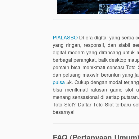
PIALASBO
Di era digital yang serba 
yang ringan, responsif, dan stabil s
digital modern yang dirancang untuk
berbagai perangkat, baik desktop mau
pemain bisa menikmati sensasi Toto S
dan peluang maxwin beruntun yang jauh
pulsa
5k. Cukup dengan modal terjang
bisa menikmati ratusan game slot 
menang sensasional di setiap putaran.
Toto Slot? Daftar Toto Slot terbaru 
besarnya!
FAQ (Pertanyaan Umum