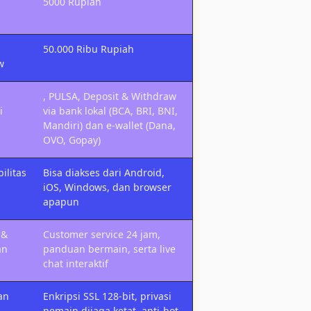
5000 Rupiah
50.000 Ribu Rupiah
w
, PULSA, Deposit & Withdraw
i
via bank lokal (BCA, BRI, BNI,
Mandiri) dan e-wallet (Dana,
OVO, Gopay)
ilitas
Bisa diakses dari Android,
iOS, Windows, dan browser
apapun
 &
Customer service 24 jam,
an
panduan bermain, serta live
chat interaktif
an
Enkripsi SSL 128-bit, privasi
pemain dijaga ketat, anti-bot