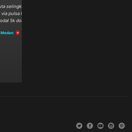
selingkuh, tapi gua
Buat kalian yang ingin modal re
a pulsa lebih praktis
bisa dapet jackpot sampe jutaan
l 5k doang.
tempatnya, disini sudah di rek
sama orang orang, karna terbuk
edan
Member Setia
membayar dan gacor!
Anna,Medan
Memb