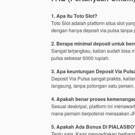
1. Apa itu Toto Slot?
Toto Slot adalah platform situs slot 
dengan hanya deposit via pulsa tanpa
2. Berapa minimal deposit untuk ber
Sangat terjangkau, kalian sudah bisa 
pulsa sebesar 5000 rupiah.
3. Apa keuntungan Deposit Via Puls
Deposit Via Pulsa sangat praktis, kalia
langsung, tanpa potongan satu persen.
4. Apakah benar proses kemenanga
Sesuai deskripsi, platform ini menaw
mana pemain berpotensi merasakan JP
5. Apakah Ada Bonus Di PIALASBO
Tentu saja, Kami menyediakan berbaga