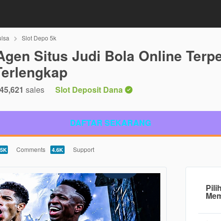
ulsa
Slot Depo 5k
Agen Situs Judi Bola Online Terp
Terlengkap
45,621
sales
Slot Deposit Dana
DAFTAR SEKARANG
Comments
Support
.5K
4.6K
Pili
Mem
Me