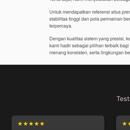
Untuk mendapatkan referensi situs p
stabilitas tinggi dan pola permainan b
terpercaya.
Dengan kualitas sistem yang presisi, 
kami hadir sebagai pilihan terbaik b
menang konsisten, serta lingkungan be
Tes
★★★★★
★★