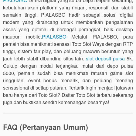
PIALASBO
Di era digital yang serba cepat seperti sekarang,
kebutuhan akan platform yang ringan, responsif, dan stabil
semakin tinggi. PIALASBO hadir sebagai solusi digital
modern yang dirancang untuk memberikan pengalaman
akses yang optimal di berbagai perangkat, baik desktop
maupun mobile.
PIALASBO
Melalui PIALASBO, para
pemain bisa menikmati sensasi Toto Slot Ways dengan RTP
tinggi, sistem fair play, dan peluang maxwin beruntun yang
jauh lebih stabil dibanding situs lain.
slot deposit pulsa
5k.
Cukup dengan modal terjangkau mulai dari depo pulsa
5000, pemain sudah bisa menikmati ratusan game slot
unggulan, event bonus menarik, dan peluang menang
sensasional di setiap putaran. Tertarik ingin menjadi jutawan
baru hanya dari Toto Slot? Daftar Toto Slot terbaru sekarang
juga dan buktikan sendiri kemenangan besarnya!
FAQ (Pertanyaan Umum)