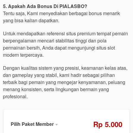
5. Apakah Ada Bonus Di PIALASBO?
Tentu saja, Kami menyediakan berbagai bonus menarik
yang bisa kalian dapatkan.
Untuk mendapatkan referensi situs premium tempat pemain
berpengalaman mencari stabilitas tinggi dan pola
permainan bersih, Anda dapat mengunjungi situs slot
modern terpercaya.
Dengan kualitas sistem yang presisi, keamanan kelas atas,
dan gameplay yang stabil, kami hadir sebagai pilihan
terbaik bagi pemain yang mengejar kenyamanan, peluang
menang konsisten, serta lingkungan bermain yang
profesional.
Rp
5.000
Pilih Paket Member