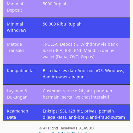
Pilih
Minimal
5000 Rupiah
VIP
Deposit
100.000
Rp
Dapatkan
Minimal
50.000 Ribu Rupiah
layanan
Withdraw
prioritas,
bonus
Metode
, PULSA, Deposit & Withdraw via bank
mingguan,
Transaksi
lokal (BCA, BRI, BNI, Mandiri) dan e-
prediksi
wallet (Dana, OVO, Gopay)
eksklusif,
dan
Kompatibilitas
Bisa diakses dari Android, iOS, Windows,
support
dan browser apapun
khusus
dari tim
Layanan &
Customer service 24 jam, panduan
SlotPulsa.
Dukungan
bermain, serta live chat interaktif
Keamanan
Enkripsi SSL 128-bit, privasi pemain
Data
dijaga ketat, anti-bot & anti-fraud system
© All Rights Reserved PIALASBO