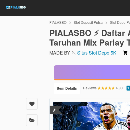
PIALASBO
Slot Deposit Pulsa
Slot Depo P
PIALASBO ⚡️ Daftar 
Taruhan Mix Parlay 
MADE BY 🪡
Situs Slot Depo 5K
4.83
Reviews
4.83
Item Details
1
stars