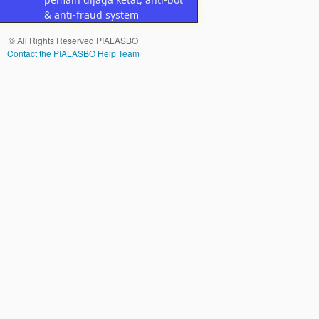
& anti-fraud system
© All Rights Reserved PIALASBO
Contact the PIALASBO Help Team