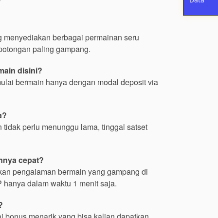
yang menyediakan berbagai permainan seru
 potongan paling gampang.
main disini?
mulai bermain hanya dengan modal deposit via
a?
n tidak perlu menunggu lama, tinggal satset
nnya cepat?
arkan pengalaman bermain yang gampang di
 hanya dalam waktu 1 menit saja.
?
i bonus menarik yang bisa kalian dapatkan.