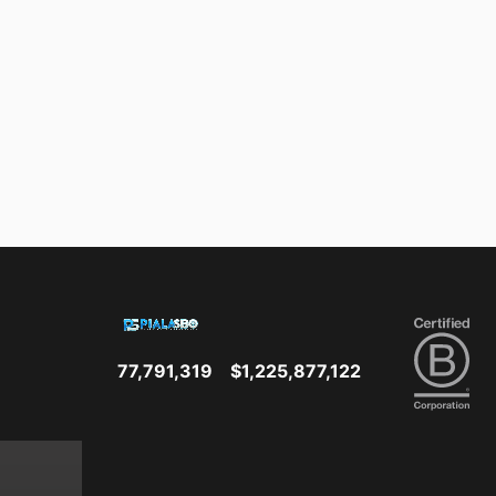
77,791,319
$1,225,877,122
★★★★★