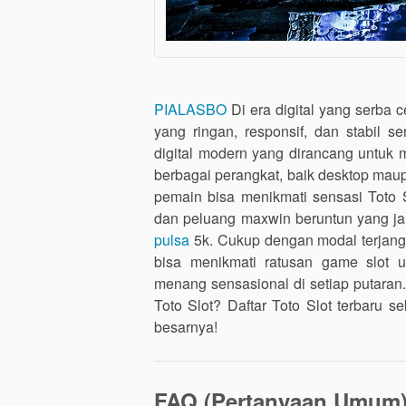
PIALASBO
Di era digital yang serba 
yang ringan, responsif, dan stabil s
digital modern yang dirancang untuk
berbagai perangkat, baik desktop mau
pemain bisa menikmati sensasi Toto S
dan peluang maxwin beruntun yang jauh
pulsa
5k. Cukup dengan modal terjang
bisa menikmati ratusan game slot 
menang sensasional di setiap putaran.
Toto Slot? Daftar Toto Slot terbaru 
besarnya!
FAQ (Pertanyaan Umum