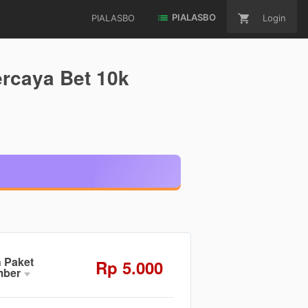
PIALASBO
PIALASBO
Login
LNPAY
DAPAY
ercaya Bet 10k
5000
Via Dana
h Paket
Rp
5.000
ber
5.000
mber Reguler
Aktif
Rp