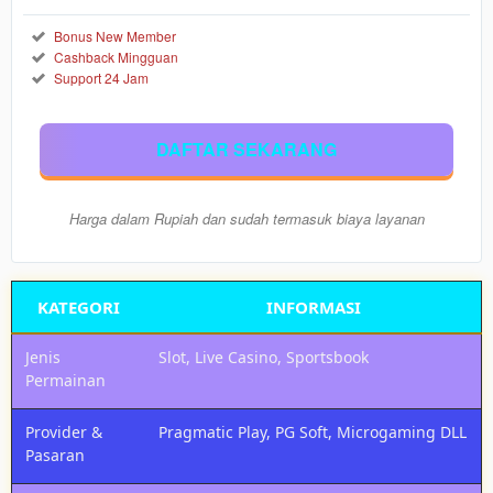
Member
Aktif
Reguler
Bonus New Member
Cashback Mingguan
5.000
Rp
Support 24 Jam
Nikmati
semua
DAFTAR SEKARANG
pasaran
togel
resmi
Harga dalam Rupiah dan sudah termasuk biaya layanan
(HK,
SGP,
SDY,
Macau)
KATEGORI
INFORMASI
dengan
Slot
Jenis
Slot, Live Casino, Sportsbook
Dana
Permainan
dan
cashback
menarik.
Provider &
Pragmatic Play, PG Soft, Microgaming DLL
Pasaran
Member