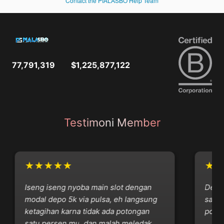
Contact the PIALASBO Help Team
77,791,319
$1,225,877,122
Testimoni Member
★★★★★
★★
Iseng iseng nyoba main slot dengan
Depo v
modal depo 5k via pulsa, eh langsung
satset
ketagihan karna tidak ada potongan
potong
satu persen mu, dan malah meledak