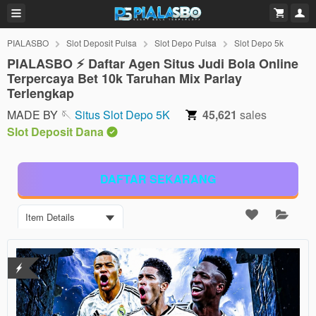
PIALASBO
Slot Deposit Pulsa
Slot Depo Pulsa
Slot Depo 5k
PIALASBO ⚡️ Daftar Agen Situs Judi Bola Online
Terpercaya Bet 10k Taruhan Mix Parlay
Terlengkap
MADE BY 🪡
Situs Slot Depo 5K
45,621
sales
Slot Deposit Dana
DAFTAR SEKARANG
Item Details