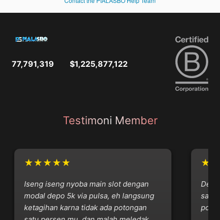
Contact the PIALASBO Help Team
77,791,319
$1,225,877,122
Testimoni Member
★★★★★
★★
Iseng iseng nyoba main slot dengan
Depo v
modal depo 5k via pulsa, eh langsung
satset
ketagihan karna tidak ada potongan
potong
satu persen mu, dan malah meledak