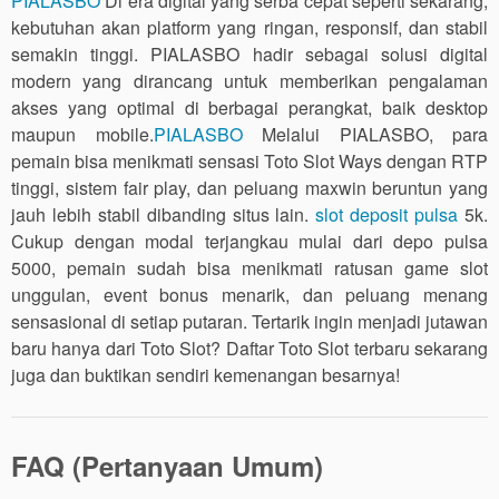
PIALASBO
Di era digital yang serba cepat seperti sekarang,
kebutuhan akan platform yang ringan, responsif, dan stabil
semakin tinggi. PIALASBO hadir sebagai solusi digital
modern yang dirancang untuk memberikan pengalaman
akses yang optimal di berbagai perangkat, baik desktop
maupun mobile.
PIALASBO
Melalui PIALASBO, para
pemain bisa menikmati sensasi Toto Slot Ways dengan RTP
tinggi, sistem fair play, dan peluang maxwin beruntun yang
jauh lebih stabil dibanding situs lain.
slot deposit pulsa
5k.
Cukup dengan modal terjangkau mulai dari depo pulsa
5000, pemain sudah bisa menikmati ratusan game slot
unggulan, event bonus menarik, dan peluang menang
sensasional di setiap putaran. Tertarik ingin menjadi jutawan
baru hanya dari Toto Slot? Daftar Toto Slot terbaru sekarang
juga dan buktikan sendiri kemenangan besarnya!
FAQ (Pertanyaan Umum)