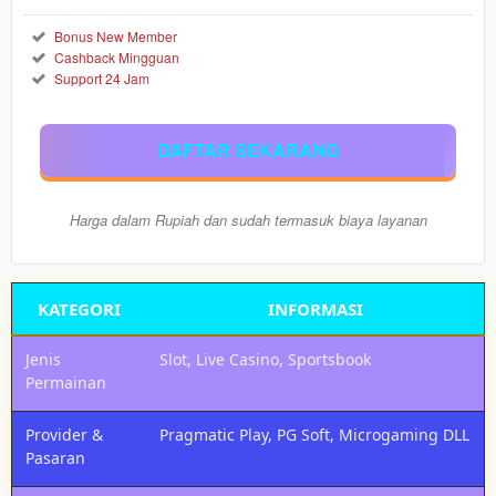
Member
Aktif
Reguler
Bonus New Member
Cashback Mingguan
5.000
Rp
Support 24 Jam
Nikmati
semua
DAFTAR SEKARANG
pasaran
togel
resmi
Harga dalam Rupiah dan sudah termasuk biaya layanan
(HK,
SGP,
SDY,
Macau)
KATEGORI
INFORMASI
dengan
Slot
Jenis
Slot, Live Casino, Sportsbook
Dana
Permainan
dan
cashback
menarik.
Provider &
Pragmatic Play, PG Soft, Microgaming DLL
Pasaran
Member