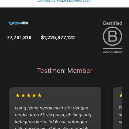
Contact the PIALASBO Help Team
77,791,319
$1,225,877,122
Testimoni Member
★★★★★
★★
Iseng iseng nyoba main slot dengan
Depo v
modal depo 5k via pulsa, eh langsung
satset
ketagihan karna tidak ada potongan
potong
satu persen mu, dan malah meledak