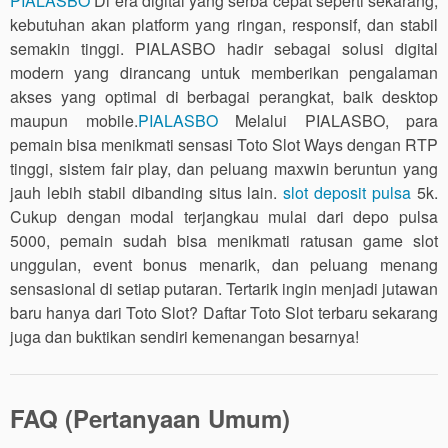
PIALASBO
Di era digital yang serba cepat seperti sekarang,
kebutuhan akan platform yang ringan, responsif, dan stabil
semakin tinggi. PIALASBO hadir sebagai solusi digital
modern yang dirancang untuk memberikan pengalaman
akses yang optimal di berbagai perangkat, baik desktop
maupun mobile.
PIALASBO
Melalui PIALASBO, para
pemain bisa menikmati sensasi Toto Slot Ways dengan RTP
tinggi, sistem fair play, dan peluang maxwin beruntun yang
jauh lebih stabil dibanding situs lain.
slot deposit pulsa
5k.
Cukup dengan modal terjangkau mulai dari depo pulsa
5000, pemain sudah bisa menikmati ratusan game slot
unggulan, event bonus menarik, dan peluang menang
sensasional di setiap putaran. Tertarik ingin menjadi jutawan
baru hanya dari Toto Slot? Daftar Toto Slot terbaru sekarang
juga dan buktikan sendiri kemenangan besarnya!
FAQ (Pertanyaan Umum)