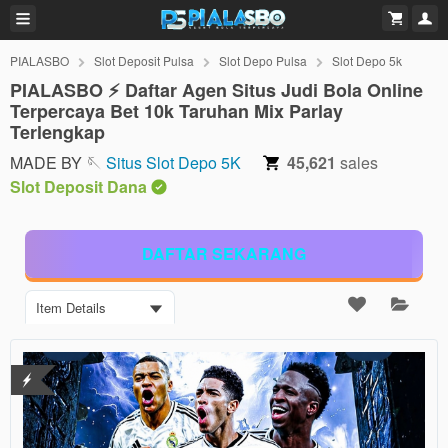
PIALASBO
Slot Deposit Pulsa
Slot Depo Pulsa
Slot Depo 5k
PIALASBO ⚡️ Daftar Agen Situs Judi Bola Online
Terpercaya Bet 10k Taruhan Mix Parlay
Terlengkap
MADE BY 🪡
Situs Slot Depo 5K
45,621
sales
Slot Deposit Dana
DAFTAR SEKARANG
Item Details