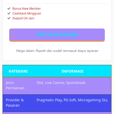
Member
Aktif
Reguler
Bonus New Member
Cashback Mingguan
5.000
Rp
Support 24 Jam
Nikmati
semua
DAFTAR SEKARANG
pasaran
togel
resmi
Harga dalam Rupiah dan sudah termasuk biaya layanan
(HK,
SGP,
SDY,
Macau)
KATEGORI
INFORMASI
dengan
Slot
Jenis
Slot, Live Casino, Sportsbook
Dana
Permainan
dan
cashback
menarik.
Provider &
Pragmatic Play, PG Soft, Microgaming DLL
Pasaran
Member