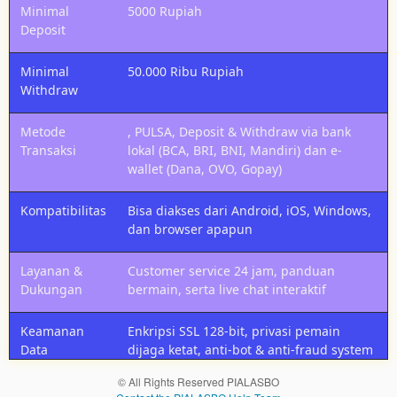
Pilih
Minimal
5000 Rupiah
VIP
Deposit
100.000
Rp
Dapatkan
Minimal
50.000 Ribu Rupiah
layanan
Withdraw
prioritas,
bonus
Metode
, PULSA, Deposit & Withdraw via bank
mingguan,
Transaksi
lokal (BCA, BRI, BNI, Mandiri) dan e-
prediksi
wallet (Dana, OVO, Gopay)
eksklusif,
dan
Kompatibilitas
Bisa diakses dari Android, iOS, Windows,
support
dan browser apapun
khusus
dari tim
Layanan &
Customer service 24 jam, panduan
SlotPulsa.
Dukungan
bermain, serta live chat interaktif
Keamanan
Enkripsi SSL 128-bit, privasi pemain
Data
dijaga ketat, anti-bot & anti-fraud system
© All Rights Reserved PIALASBO