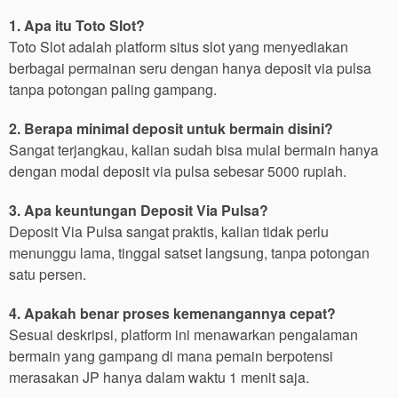
1. Apa itu Toto Slot?
Toto Slot adalah platform situs slot yang menyediakan
berbagai permainan seru dengan hanya deposit via pulsa
tanpa potongan paling gampang.
2. Berapa minimal deposit untuk bermain disini?
Sangat terjangkau, kalian sudah bisa mulai bermain hanya
dengan modal deposit via pulsa sebesar 5000 rupiah.
3. Apa keuntungan Deposit Via Pulsa?
Deposit Via Pulsa sangat praktis, kalian tidak perlu
menunggu lama, tinggal satset langsung, tanpa potongan
satu persen.
4. Apakah benar proses kemenangannya cepat?
Sesuai deskripsi, platform ini menawarkan pengalaman
bermain yang gampang di mana pemain berpotensi
merasakan JP hanya dalam waktu 1 menit saja.