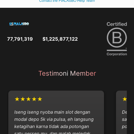
Contact the PIALASBO Help Team
77,791,319
$1,225,877,122
Testimoni Member
★★★★★
★★
Iseng iseng nyoba main slot dengan
Depo v
modal depo 5k via pulsa, eh langsung
satset
ketagihan karna tidak ada potongan
potong
satu persen mu, dan malah meledak