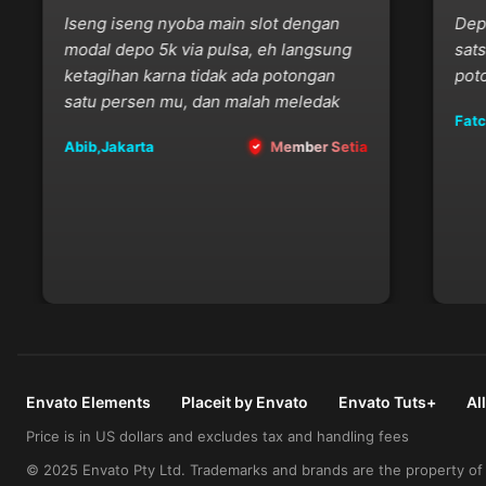
Iseng iseng nyoba main slot dengan
Depo v
modal depo 5k via pulsa, eh langsung
satset
ketagihan karna tidak ada potongan
potong
satu persen mu, dan malah meledak
Fatcat
Abib,Jakarta
Member Setia
Envato Elements
Placeit by Envato
Envato Tuts+
Al
Price is in US dollars and excludes tax and handling fees
© 2025 Envato Pty Ltd. Trademarks and brands are the property of 