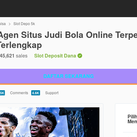
ulsa
Slot Depo 5k
Agen Situs Judi Bola Online Terp
Terlengkap
45,621
sales
Slot Deposit Dana
DAFTAR SEKARANG
Comments
Support
.5K
4.6K
Pili
Mem
Me