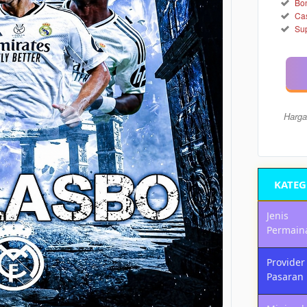
Bo
Nik
Ca
Su
SD
men
Me
Dap
Harga
pre
Slo
KATEG
Jenis
Permain
Provider
Pasaran