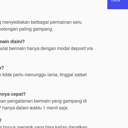
yang menyediakan berbagai permainan seru
 potongan paling gampang.
main disini?
mulai bermain hanya dengan modal deposit via
a?
n tidak perlu menunggu lama, tinggal satset
nnya cepat?
arkan pengalaman bermain yang gampang di
 hanya dalam waktu 1 menit saja.
?
i bonus menarik yang bisa kalian dapatkan.