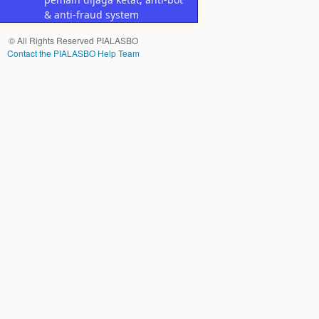
& anti-fraud system
© All Rights Reserved PIALASBO
Contact the PIALASBO Help Team