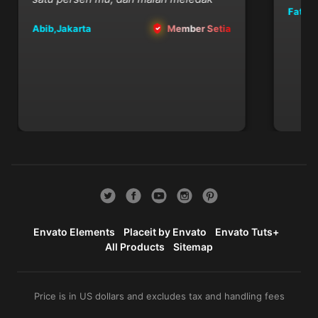
Fatcat,
Abib,Jakarta
Member Setia
Envato Elements
Placeit by Envato
Envato Tuts+
All Products
Sitemap
Price is in US dollars and excludes tax and handling fees