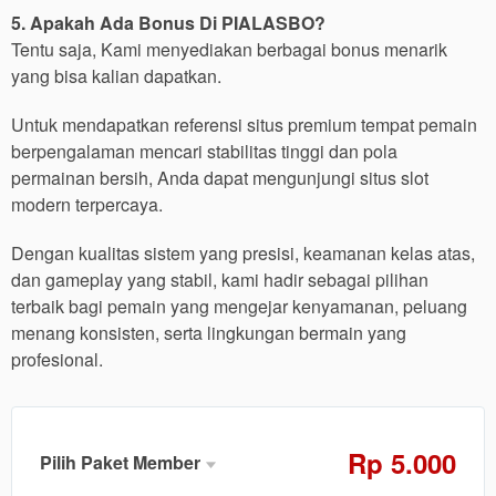
5. Apakah Ada Bonus Di PIALASBO?
Tentu saja, Kami menyediakan berbagai bonus menarik
yang bisa kalian dapatkan.
Untuk mendapatkan referensi situs premium tempat pemain
berpengalaman mencari stabilitas tinggi dan pola
permainan bersih, Anda dapat mengunjungi situs slot
modern terpercaya.
Dengan kualitas sistem yang presisi, keamanan kelas atas,
dan gameplay yang stabil, kami hadir sebagai pilihan
terbaik bagi pemain yang mengejar kenyamanan, peluang
menang konsisten, serta lingkungan bermain yang
profesional.
Rp
5.000
Pilih Paket Member