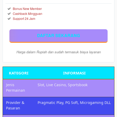
Member
Aktif
Reguler
Bonus New Member
Cashback Mingguan
5.000
Rp
Support 24 Jam
Nikmati
semua
DAFTAR SEKARANG
pasaran
togel
resmi
Harga dalam Rupiah dan sudah termasuk biaya layanan
(HK,
SGP,
SDY,
Macau)
KATEGORI
INFORMASI
dengan
Slot
Jenis
Slot, Live Casino, Sportsbook
Dana
Permainan
dan
cashback
menarik.
Provider &
Pragmatic Play, PG Soft, Microgaming DLL
Pasaran
Member