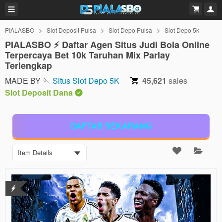
PIALASBO
Slot Deposit Pulsa
Slot Depo Pulsa
Slot Depo 5k
PIALASBO ⚡️ Daftar Agen Situs Judi Bola Online
Terpercaya Bet 10k Taruhan Mix Parlay
Terlengkap
MADE BY 🪡
Situs Slot Depo 5K
45,621
sales
Slot Deposit Dana
DAFTAR SEKARANG
Item Details