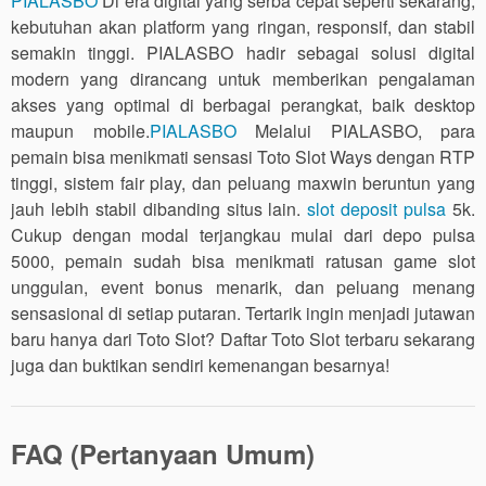
PIALASBO
Di era digital yang serba cepat seperti sekarang,
kebutuhan akan platform yang ringan, responsif, dan stabil
semakin tinggi. PIALASBO hadir sebagai solusi digital
modern yang dirancang untuk memberikan pengalaman
akses yang optimal di berbagai perangkat, baik desktop
maupun mobile.
PIALASBO
Melalui PIALASBO, para
pemain bisa menikmati sensasi Toto Slot Ways dengan RTP
tinggi, sistem fair play, dan peluang maxwin beruntun yang
jauh lebih stabil dibanding situs lain.
slot deposit pulsa
5k.
Cukup dengan modal terjangkau mulai dari depo pulsa
5000, pemain sudah bisa menikmati ratusan game slot
unggulan, event bonus menarik, dan peluang menang
sensasional di setiap putaran. Tertarik ingin menjadi jutawan
baru hanya dari Toto Slot? Daftar Toto Slot terbaru sekarang
juga dan buktikan sendiri kemenangan besarnya!
FAQ (Pertanyaan Umum)