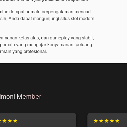
remium tempat pemain berpengalaman mencari
ersih, Anda dapat mengunjungi situs slot modern
keamanan kelas atas, dan gameplay yang stabil,
agi pemain yang mengejar kenyamanan, peluang
rmain yang profesional.
timoni Member
★★★
★★★★★