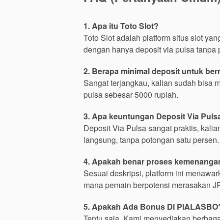
1. Apa itu Toto Slot?
Toto Slot adalah platform situs slot 
dengan hanya deposit via pulsa tanpa
2. Berapa minimal deposit untuk ber
Sangat terjangkau, kalian sudah bisa 
pulsa sebesar 5000 rupiah.
3. Apa keuntungan Deposit Via Puls
Deposit Via Pulsa sangat praktis, kalia
langsung, tanpa potongan satu persen.
4. Apakah benar proses kemenanga
Sesuai deskripsi, platform ini menaw
mana pemain berpotensi merasakan JP
5. Apakah Ada Bonus Di PIALASBO
Tentu saja, Kami menyediakan berbaga