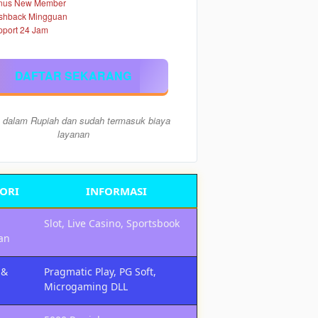
nus New Member
mati semua pasaran togel resmi (HK, SGP,
shback Mingguan
pport 24 Jam
Y, Macau) dengan Slot Dana dan cashback
arik.
DAFTAR SEKARANG
100.000
mber VIP
Pilih
Rp
atkan layanan prioritas, bonus mingguan,
 dalam Rupiah dan sudah termasuk biaya
diksi eksklusif, dan support khusus dari tim
layanan
tPulsa.
ORI
INFORMASI
Slot, Live Casino, Sportsbook
an
 &
Pragmatic Play, PG Soft,
Microgaming DLL