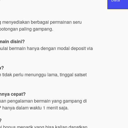
yang menyediakan berbagai permainan seru
 potongan paling gampang.
main disini?
mulai bermain hanya dengan modal deposit via
a?
n tidak perlu menunggu lama, tinggal satset
nnya cepat?
arkan pengalaman bermain yang gampang di
 hanya dalam waktu 1 menit saja.
?
i bonus menarik yang bisa kalian dapatkan.