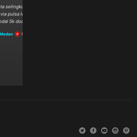
selingkuh, tapi gua
Buat kalian yang ingin modal re
a pulsa lebih praktis
bisa dapet jackpot sampe jutaan,
l 5k doang.
tempatnya, disini sudah di rek
sama orang orang, karna terbuk
edan
Member Setia
membayar dan gacor!
Anna,Medan
Memb