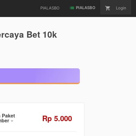
PIALASBO
PIALASBO
Login
LNPAY
DAPAY
ercaya Bet 10k
5000
Via Dana
h Paket
Rp
5.000
ber
5.000
mber Reguler
Aktif
Rp