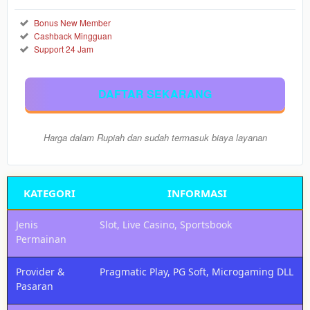
Member
Aktif
Reguler
Bonus New Member
Cashback Mingguan
5.000
Rp
Support 24 Jam
Nikmati
semua
DAFTAR SEKARANG
pasaran
togel
resmi
Harga dalam Rupiah dan sudah termasuk biaya layanan
(HK,
SGP,
SDY,
Macau)
KATEGORI
INFORMASI
dengan
Slot
Jenis
Slot, Live Casino, Sportsbook
Dana
Permainan
dan
cashback
menarik.
Provider &
Pragmatic Play, PG Soft, Microgaming DLL
Pasaran
Member