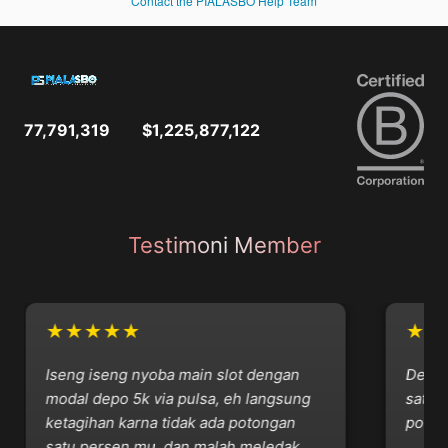
Contact the PIALASBO Help Team
77,791,319
$1,225,877,122
Testimoni Member
★★★★★
★★
Iseng iseng nyoba main slot dengan
Depo vi
modal depo 5k via pulsa, eh langsung
satset,
ketagihan karna tidak ada potongan
potong
satu persen mu, dan malah meledak