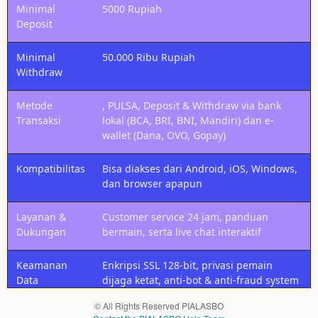
Pilih
Minimal
5000 Rupiah
VIP
Deposit
100.000
Rp
Dapatkan
Minimal
50.000 Ribu Rupiah
layanan
Withdraw
prioritas,
bonus
Metode
, PULSA, Deposit & Withdraw via bank
mingguan,
Transaksi
lokal (BCA, BRI, BNI, Mandiri) dan e-
prediksi
wallet (Dana, OVO, Gopay)
eksklusif,
dan
Kompatibilitas
Bisa diakses dari Android, iOS, Windows,
support
dan browser apapun
khusus
dari tim
Layanan &
Customer service 24 jam, panduan
SlotPulsa.
Dukungan
bermain, serta live chat interaktif
Keamanan
Enkripsi SSL 128-bit, privasi pemain
Data
dijaga ketat, anti-bot & anti-fraud system
© All Rights Reserved PIALASBO