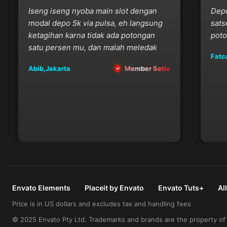
Iseng iseng nyoba main slot dengan
Depo vi
modal depo 5k via pulsa, eh langsung
satset
ketagihan karna tidak ada potongan
potong
satu persen mu, dan malah meledak
Fatcat,
Abib,Jakarta
Member Setia
Envato Elements
Placeit by Envato
Envato Tuts+
Al
Price is in US dollars and excludes tax and handling fees
© 2025 Envato Pty Ltd. Trademarks and brands are the property of 