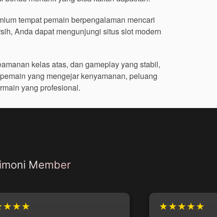
remium tempat pemain berpengalaman mencari
ersih, Anda dapat mengunjungi situs slot modern
keamanan kelas atas, dan gameplay yang stabil,
agi pemain yang mengejar kenyamanan, peluang
rmain yang profesional.
timoni Member
★★★
★★★★★