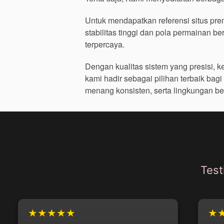
Untuk mendapatkan referensi situs p
stabilitas tinggi dan pola permainan b
terpercaya.
Dengan kualitas sistem yang presisi, 
kami hadir sebagai pilihan terbaik b
menang konsisten, serta lingkungan be
Tes
★★★★★
★★