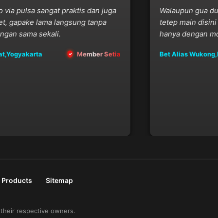
a pulsa sangat praktis dan juga
Walaupun gua duta 
, gapake lama langsung tanpa
tetep main disini vi
an sama sekali.
hanya dengan moda
Yogyakarta
Member Setia
Bet Alias Wukong,M
l Products
Sitemap
their respective owners.