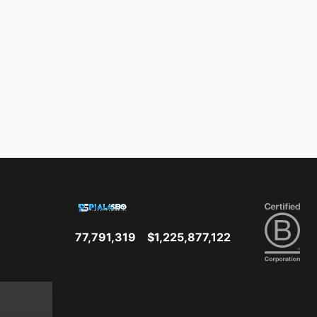
77,791,319
$1,225,877,122
★★★★★