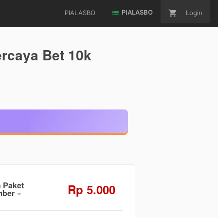
PIALASBO
PIALASBO
Login
LNPAY
DAPAY
ercaya Bet 10k
5000
Via Dana
h Paket
Rp
5.000
ber
5.000
mber Reguler
Aktif
Rp