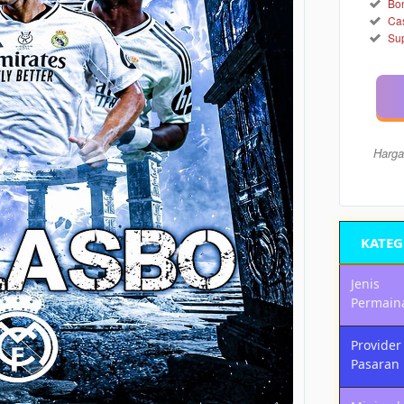
Bo
Nik
Ca
Su
SD
men
Me
Dap
Harga
pre
Slo
KATEG
Jenis
Permain
Provider
Pasaran