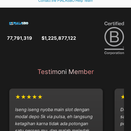
Contact the PIALASBO Help Team
77,791,319
$1,225,877,122
Testimoni Member
★★★★★
★★
Iseng iseng nyoba main slot dengan
Depo v
modal depo 5k via pulsa, eh langsung
satset
ketagihan karna tidak ada potongan
potong
satu persen mu, dan malah meledak