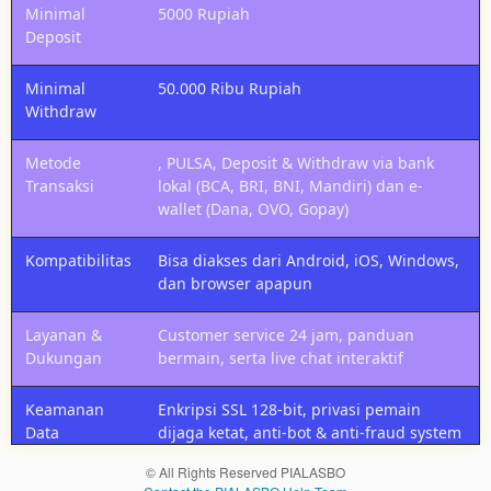
Pilih
Minimal
5000 Rupiah
VIP
Deposit
100.000
Rp
Dapatkan
Minimal
50.000 Ribu Rupiah
layanan
Withdraw
prioritas,
bonus
Metode
, PULSA, Deposit & Withdraw via bank
mingguan,
Transaksi
lokal (BCA, BRI, BNI, Mandiri) dan e-
prediksi
wallet (Dana, OVO, Gopay)
eksklusif,
dan
Kompatibilitas
Bisa diakses dari Android, iOS, Windows,
support
dan browser apapun
khusus
dari tim
Layanan &
Customer service 24 jam, panduan
SlotPulsa.
Dukungan
bermain, serta live chat interaktif
Keamanan
Enkripsi SSL 128-bit, privasi pemain
Data
dijaga ketat, anti-bot & anti-fraud system
© All Rights Reserved PIALASBO