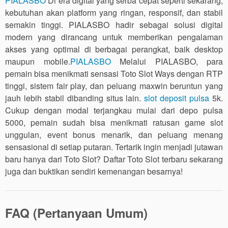
PIALASBO
Di era digital yang serba cepat seperti sekarang,
kebutuhan akan platform yang ringan, responsif, dan stabil
semakin tinggi. PIALASBO hadir sebagai solusi digital
modern yang dirancang untuk memberikan pengalaman
akses yang optimal di berbagai perangkat, baik desktop
maupun mobile.
PIALASBO
Melalui PIALASBO, para
pemain bisa menikmati sensasi Toto Slot Ways dengan RTP
tinggi, sistem fair play, dan peluang maxwin beruntun yang
jauh lebih stabil dibanding situs lain.
slot deposit pulsa
5k.
Cukup dengan modal terjangkau mulai dari depo pulsa
5000, pemain sudah bisa menikmati ratusan game slot
unggulan, event bonus menarik, dan peluang menang
sensasional di setiap putaran. Tertarik ingin menjadi jutawan
baru hanya dari Toto Slot? Daftar Toto Slot terbaru sekarang
juga dan buktikan sendiri kemenangan besarnya!
FAQ (Pertanyaan Umum)