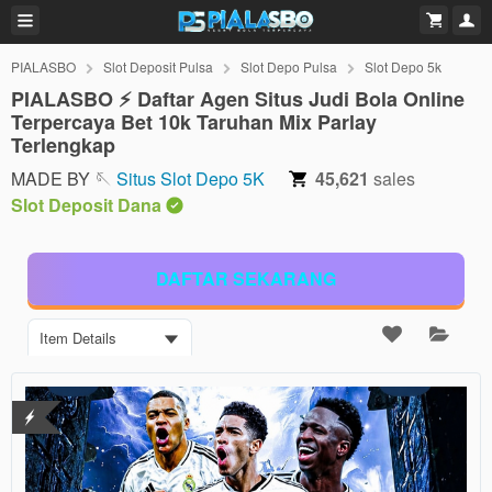
PIALASBO
Slot Deposit Pulsa
Slot Depo Pulsa
Slot Depo 5k
PIALASBO ⚡️ Daftar Agen Situs Judi Bola Online
Terpercaya Bet 10k Taruhan Mix Parlay
Terlengkap
MADE BY 🪡
Situs Slot Depo 5K
45,621
sales
Slot Deposit Dana
DAFTAR SEKARANG
Item Details