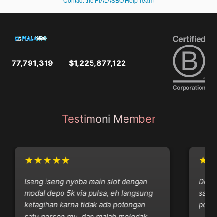
Contact the PIALASBO Help Team
77,791,319
$1,225,877,122
Testimoni Member
★★★★★
★★
Iseng iseng nyoba main slot dengan
Depo v
modal depo 5k via pulsa, eh langsung
satset
ketagihan karna tidak ada potongan
potong
satu persen mu, dan malah meledak