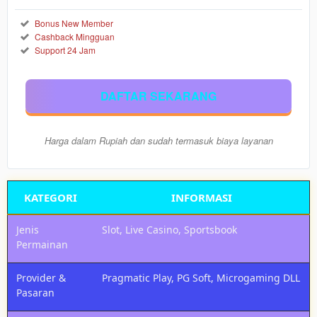
Member
Aktif
Reguler
Bonus New Member
Cashback Mingguan
5.000
Rp
Support 24 Jam
Nikmati
semua
DAFTAR SEKARANG
pasaran
togel
resmi
Harga dalam Rupiah dan sudah termasuk biaya layanan
(HK,
SGP,
SDY,
Macau)
KATEGORI
INFORMASI
dengan
Slot
Jenis
Slot, Live Casino, Sportsbook
Dana
Permainan
dan
cashback
menarik.
Provider &
Pragmatic Play, PG Soft, Microgaming DLL
Pasaran
Member