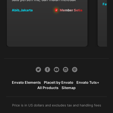
Fatcat,
Abib,Jakarta
Member Setia
Envato Elements
Placeit by Envato
Envato Tuts+
All Products
Sitemap
Price is in US dollars and excludes tax and handling fees