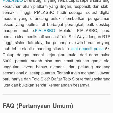
PIALASBO
Di era digital yang serba cepat seperti sekarang,
kebutuhan akan platform yang ringan, responsif, dan stabil
semakin tinggi. PIALASBO hadir sebagai solusi digital
modern yang dirancang untuk memberikan pengalaman
akses yang optimal di berbagai perangkat, baik desktop
maupun mobile.
PIALASBO
Melalui PIALASBO, para
pemain bisa menikmati sensasi Toto Slot Ways dengan RTP
tinggi, sistem fair play, dan peluang maxwin beruntun yang
jauh lebih stabil dibanding situs lain.
slot deposit pulsa
5k.
Cukup dengan modal terjangkau mulai dari depo pulsa
5000, pemain sudah bisa menikmati ratusan game slot
unggulan, event bonus menarik, dan peluang menang
sensasional di setiap putaran. Tertarik ingin menjadi jutawan
baru hanya dari Toto Slot? Daftar Toto Slot terbaru sekarang
juga dan buktikan sendiri kemenangan besarnya!
FAQ (Pertanyaan Umum)