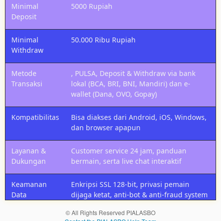
Pilih
Minimal
5000 Rupiah
VIP
Deposit
100.000
Rp
Dapatkan
Minimal
50.000 Ribu Rupiah
layanan
Withdraw
prioritas,
bonus
Metode
, PULSA, Deposit & Withdraw via bank
mingguan,
Transaksi
lokal (BCA, BRI, BNI, Mandiri) dan e-
prediksi
wallet (Dana, OVO, Gopay)
eksklusif,
dan
Kompatibilitas
Bisa diakses dari Android, iOS, Windows,
support
dan browser apapun
khusus
dari tim
Layanan &
Customer service 24 jam, panduan
SlotPulsa.
Dukungan
bermain, serta live chat interaktif
Keamanan
Enkripsi SSL 128-bit, privasi pemain
Data
dijaga ketat, anti-bot & anti-fraud system
© All Rights Reserved PIALASBO