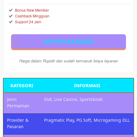
Member
Aktif
Reguler
Bonus New Member
Cashback Mingguan
5.000
Rp
Support 24 Jam
Nikmati
semua
DAFTAR SEKARANG
pasaran
togel
resmi
Harga dalam Rupiah dan sudah termasuk biaya layanan
(HK,
SGP,
SDY,
Macau)
KATEGORI
INFORMASI
dengan
Slot
Jenis
Slot, Live Casino, Sportsbook
Dana
Permainan
dan
cashback
menarik.
Provider &
Pragmatic Play, PG Soft, Microgaming DLL
Pasaran
Member