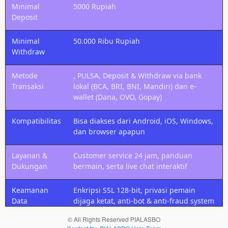
Pilih
Minimal
5000 Rupiah
VIP
Deposit
100.000
Rp
Dapatkan
Minimal
50.000 Ribu Rupiah
layanan
Withdraw
prioritas,
bonus
Metode
, PULSA, Deposit & Withdraw via bank
mingguan,
Transaksi
lokal (BCA, BRI, BNI, Mandiri) dan e-
prediksi
wallet (Dana, OVO, Gopay)
eksklusif,
dan
Kompatibilitas
Bisa diakses dari Android, iOS, Windows,
support
dan browser apapun
khusus
dari tim
Layanan &
Customer service 24 jam, panduan
SlotPulsa.
Dukungan
bermain, serta live chat interaktif
Keamanan
Enkripsi SSL 128-bit, privasi pemain
Data
dijaga ketat, anti-bot & anti-fraud system
© All Rights Reserved PIALASBO