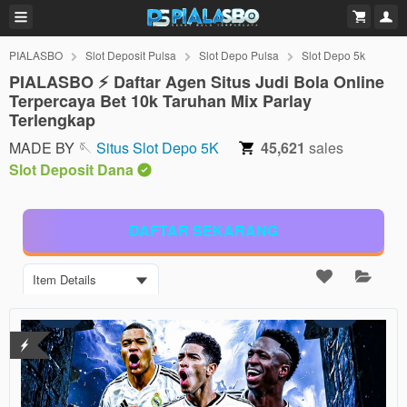
PIALASBO
Slot Deposit Pulsa
Slot Depo Pulsa
Slot Depo 5k
PIALASBO ⚡️ Daftar Agen Situs Judi Bola Online
Terpercaya Bet 10k Taruhan Mix Parlay
Terlengkap
MADE BY 🪡
Situs Slot Depo 5K
45,621
sales
Slot Deposit Dana
DAFTAR SEKARANG
Item Details