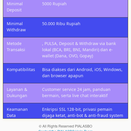
Pilih
Minimal
5000 Rupiah
VIP
Deposit
100.000
Rp
Dapatkan
Minimal
50.000 Ribu Rupiah
layanan
Withdraw
prioritas,
bonus
Metode
, PULSA, Deposit & Withdraw via bank
mingguan,
Transaksi
lokal (BCA, BRI, BNI, Mandiri) dan e-
prediksi
wallet (Dana, OVO, Gopay)
eksklusif,
dan
Kompatibilitas
Bisa diakses dari Android, iOS, Windows,
support
dan browser apapun
khusus
dari tim
Layanan &
Customer service 24 jam, panduan
SlotPulsa.
Dukungan
bermain, serta live chat interaktif
Keamanan
Enkripsi SSL 128-bit, privasi pemain
Data
dijaga ketat, anti-bot & anti-fraud system
© All Rights Reserved PIALASBO