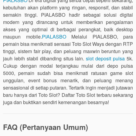
PIALASBO
Di era digital yang serba cepat seperti sekarang,
kebutuhan akan platform yang ringan, responsif, dan stabil
semakin tinggi. PIALASBO hadir sebagai solusi digital
modern yang dirancang untuk memberikan pengalaman
akses yang optimal di berbagai perangkat, baik desktop
maupun mobile.
PIALASBO
Melalui PIALASBO, para
pemain bisa menikmati sensasi Toto Slot Ways dengan RTP
tinggi, sistem fair play, dan peluang maxwin beruntun yang
jauh lebih stabil dibanding situs lain.
slot deposit pulsa
5k.
Cukup dengan modal terjangkau mulai dari depo pulsa
5000, pemain sudah bisa menikmati ratusan game slot
unggulan, event bonus menarik, dan peluang menang
sensasional di setiap putaran. Tertarik ingin menjadi jutawan
baru hanya dari Toto Slot? Daftar Toto Slot terbaru sekarang
juga dan buktikan sendiri kemenangan besarnya!
FAQ (Pertanyaan Umum)