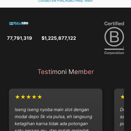
Contact the PIALASBO Help Team
77,791,319
$1,225,877,122
Testimoni Member
★★★★★
★★
Iseng iseng nyoba main slot dengan
Depo v
modal depo 5k via pulsa, eh langsung
satset
ketagihan karna tidak ada potongan
potong
satu persen mu, dan malah meledak