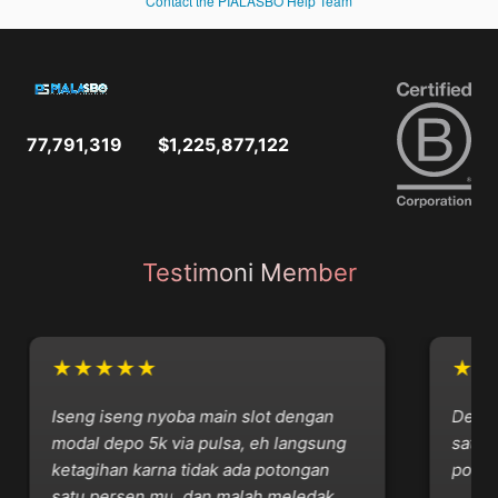
Contact the PIALASBO Help Team
77,791,319
$1,225,877,122
Testimoni Member
★★★★★
★★
Iseng iseng nyoba main slot dengan
Depo vi
modal depo 5k via pulsa, eh langsung
satset
ketagihan karna tidak ada potongan
potong
satu persen mu, dan malah meledak