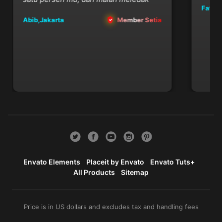
Fatcat,
Abib,Jakarta
Member Setia
Envato Elements
Placeit by Envato
Envato Tuts+
All Products
Sitemap
Price is in US dollars and excludes tax and handling fees