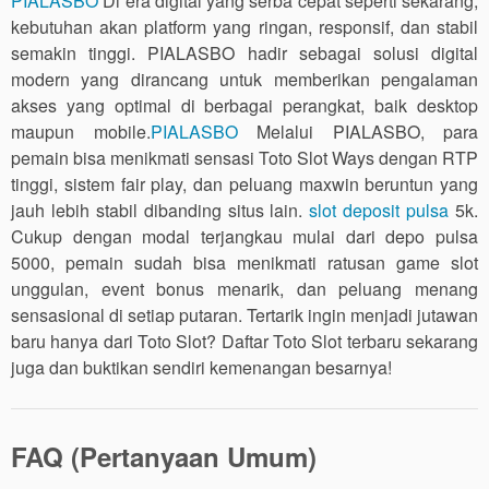
PIALASBO
Di era digital yang serba cepat seperti sekarang,
kebutuhan akan platform yang ringan, responsif, dan stabil
semakin tinggi. PIALASBO hadir sebagai solusi digital
modern yang dirancang untuk memberikan pengalaman
akses yang optimal di berbagai perangkat, baik desktop
maupun mobile.
PIALASBO
Melalui PIALASBO, para
pemain bisa menikmati sensasi Toto Slot Ways dengan RTP
tinggi, sistem fair play, dan peluang maxwin beruntun yang
jauh lebih stabil dibanding situs lain.
slot deposit pulsa
5k.
Cukup dengan modal terjangkau mulai dari depo pulsa
5000, pemain sudah bisa menikmati ratusan game slot
unggulan, event bonus menarik, dan peluang menang
sensasional di setiap putaran. Tertarik ingin menjadi jutawan
baru hanya dari Toto Slot? Daftar Toto Slot terbaru sekarang
juga dan buktikan sendiri kemenangan besarnya!
FAQ (Pertanyaan Umum)