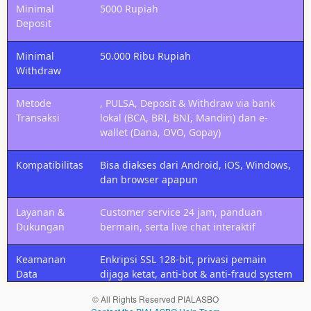
Pilih
Minimal
5000 Rupiah
VIP
Deposit
100.000
Rp
Dapatkan
Minimal
50.000 Ribu Rupiah
layanan
Withdraw
prioritas,
bonus
Metode
, PULSA, Deposit & Withdraw via bank
mingguan,
Transaksi
lokal (BCA, BRI, BNI, Mandiri) dan e-
prediksi
wallet (Dana, OVO, Gopay)
eksklusif,
dan
Kompatibilitas
Bisa diakses dari Android, iOS, Windows,
support
dan browser apapun
khusus
dari tim
Layanan &
Customer service 24 jam, panduan
SlotPulsa.
Dukungan
bermain, serta live chat interaktif
Keamanan
Enkripsi SSL 128-bit, privasi pemain
Data
dijaga ketat, anti-bot & anti-fraud system
© All Rights Reserved PIALASBO