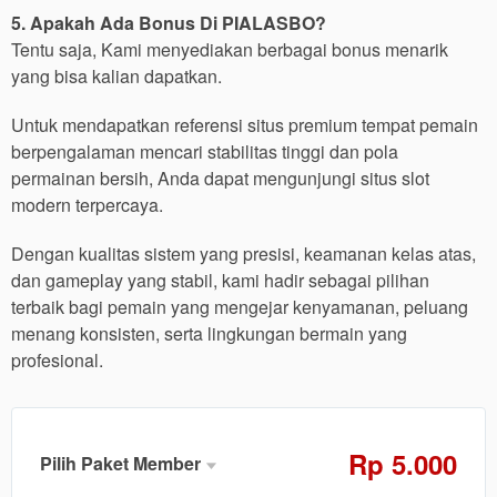
5. Apakah Ada Bonus Di PIALASBO?
Tentu saja, Kami menyediakan berbagai bonus menarik
yang bisa kalian dapatkan.
Untuk mendapatkan referensi situs premium tempat pemain
berpengalaman mencari stabilitas tinggi dan pola
permainan bersih, Anda dapat mengunjungi situs slot
modern terpercaya.
Dengan kualitas sistem yang presisi, keamanan kelas atas,
dan gameplay yang stabil, kami hadir sebagai pilihan
terbaik bagi pemain yang mengejar kenyamanan, peluang
menang konsisten, serta lingkungan bermain yang
profesional.
Rp
5.000
Pilih Paket Member