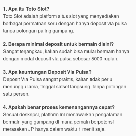
1. Apa itu Toto Slot?
Toto Slot adalah platform situs slot yang menyediakan
berbagai permainan seru dengan hanya deposit via pulsa
tanpa potongan paling gampang.
2. Berapa minimal deposit untuk bermain disini?
Sangat terjangkau, kalian sudah bisa mulai bermain hanya
dengan modal deposit via pulsa sebesar 5000 rupiah.
3. Apa keuntungan Deposit Via Pulsa?
Deposit Via Pulsa sangat praktis, kalian tidak perlu
menunggu lama, tinggal satset langsung, tanpa potongan
satu persen.
4. Apakah benar proses kemenangannya cepat?
Sesuai deskripsi, platform ini menawarkan pengalaman
bermain yang gampang di mana pemain berpotensi
merasakan JP hanya dalam waktu 1 menit saja.