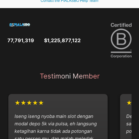
Contact the PIALASBO Help Team
77,791,319
$1,225,877,122
Testimoni Member
★★★★★
★★
Iseng iseng nyoba main slot dengan
Depo vi
modal depo 5k via pulsa, eh langsung
satset
ketagihan karna tidak ada potongan
potong
satu persen mu, dan malah meledak