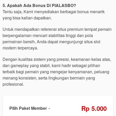
5. Apakah Ada Bonus Di PIALASBO?
Tentu saja, Kami menyediakan berbagai bonus menarik
yang bisa kalian dapatkan.
Untuk mendapatkan referensi situs premium tempat pemain
berpengalaman mencari stabilitas tinggi dan pola
permainan bersih, Anda dapat mengunjungi situs slot
modern terpercaya.
Dengan kualitas sistem yang presisi, keamanan kelas atas,
dan gameplay yang stabil, kami hadir sebagai pilihan
terbaik bagi pemain yang mengejar kenyamanan, peluang
menang konsisten, serta lingkungan bermain yang
profesional.
Rp
5.000
Pilih Paket Member